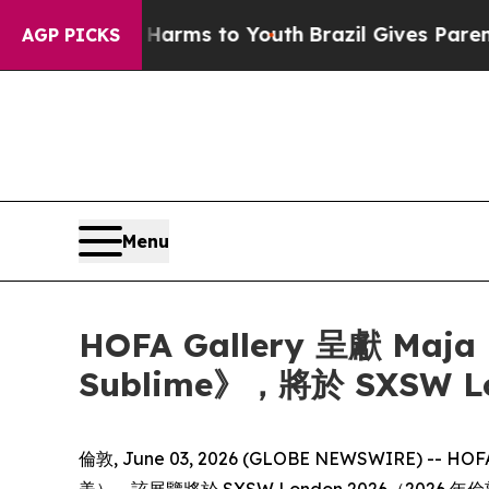
d to Abate Harms to Youth
Brazil Gives Parents 
AGP PICKS
Menu
HOFA Gallery 呈獻 Maja P
Sublime》，將於 SXSW 
倫敦, June 03, 2026 (GLOBE NEWSWIRE) -- H
美），該展覽將於 SXSW London 2026（