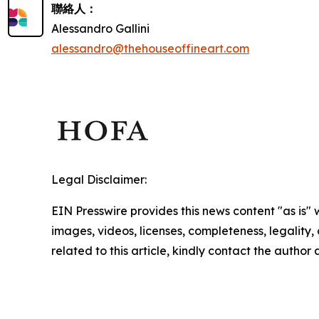
聯絡人：
Alessandro Gallini
alessandro@thehouseoffineart.com
Legal Disclaimer:
EIN Presswire provides this news content "as is" 
images, videos, licenses, completeness, legality, o
related to this article, kindly contact the author