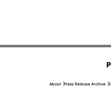
P
About
Press Release Archive
S
© 1995-2026 Newsmatics Inc. 