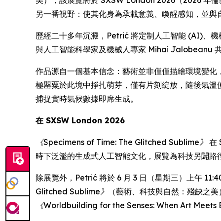
另一番視野：使其化身為承載意義、喚醒感知，並與
歷經二十多年沉澱，Petrić 將定制人工智能 (AI)、機
與人工智能科學家及機械人專家 Mihai Jalobe
作品源自一個基本信念：藝術並非僅僅描繪環境變化
極罌粟於此境中掙扎萌芽，僅有片刻綻放，隨後氣溫
捕捉實時氣候數據即席生成。
在 SXSW London 2026
《Specimens of Time: The Glitched Sublime》
在 
時下泛濫的生成式人工智能文化，展覽為科技另闢路
除展覽外，Petrić 將於 6 月 3 日（星期三）上午 11:40
Glitched Sublime》
（藝術、科技與自然：殘缺之美）。 此外
《Worldbuilding for the Senses: When Art Meet