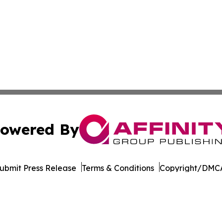
owered By
ubmit Press Release
Terms & Conditions
Copyright/DMCA
dba Affinity Group Publishing & Mississippi Entertainment
Cookie Settings / Your Privacy Choices