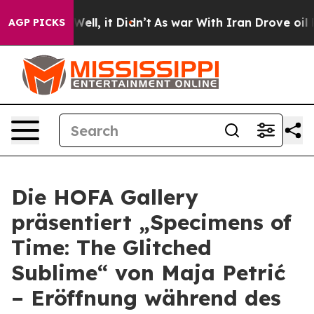
 40%. Well, it Didn’t
As war With Iran Drove oil Pri
AGP PICKS
Die HOFA Gallery
präsentiert „Specimens of
Time: The Glitched
Sublime“ von Maja Petrić
– Eröffnung während des