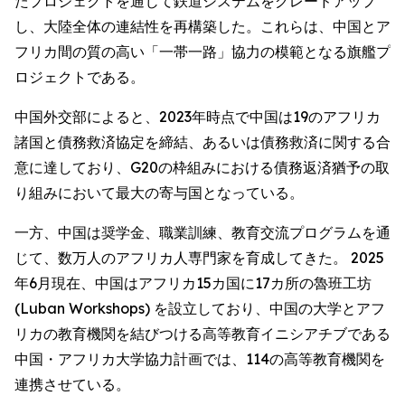
たプロジェクトを通じて鉄道システムをグレードアップ
し、大陸全体の連結性を再構築した。これらは、中国とア
フリカ間の質の高い「一帯一路」協力の模範となる旗艦プ
ロジェクトである。
中国外交部によると、2023年時点で中国は19のアフリカ
諸国と債務救済協定を締結、あるいは債務救済に関する合
意に達しており、G20の枠組みにおける債務返済猶予の取
り組みにおいて最大の寄与国となっている。
一方、中国は奨学金、職業訓練、教育交流プログラムを通
じて、数万人のアフリカ人専門家を育成してきた。 2025
年6月現在、中国はアフリカ15カ国に17カ所の魯班工坊
(Luban Workshops) を設立しており、中国の大学とアフ
リカの教育機関を結びつける高等教育イニシアチブである
中国・アフリカ大学協力計画では、114の高等教育機関を
連携させている。