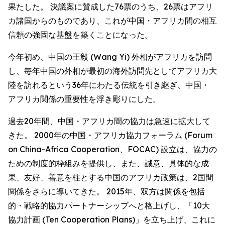
果たした。 決議案に賛成した76票のうち、26票はアフリ
カ諸国からのものであり、これが中国・アフリカ間の相互
信頼の強固な基盤を築くことになった。
今年初め、中国の王毅 (Wang Yi) 外相がアフリカを訪問
し、毎年中国の外相が最初の海外訪問先としてアフリカ大
陸を訪れるという36年にわたる伝統を引き継ぎ、中国・
アフリカ関係の重要性を浮き彫りにした。
過去20年間、中国・アフリカ間の協力は急速に拡大して
きた。 2000年の中国・アフリカ協力フォーラム (Forum
on China-Africa Cooperation、FOCAC) 設立は、協力の
ための制度的枠組みを提供し、また、誠意、具体的な成
果、友好、善意を柱とする中国のアフリカ政策は、2国間
関係をさらに導いてきた。 2015年、双方は関係を包括
的・戦略的協力パートナーシップへと格上げし、「10大
協力計画 (Ten Cooperation Plans)」を立ち上げ、これに