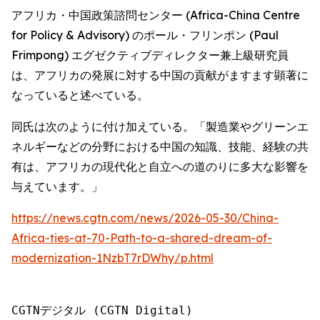
アフリカ・中国政策諮問センター (Africa-China Centre
for Policy & Advisory) のポール・フリンポン (Paul
Frimpong) エグゼクティブディレクター兼上級研究員
は、アフリカの発展に対する中国の貢献がますます顕著に
なっていると述べている。
同氏は次のように付け加えている。「製造業やグリーンエ
ネルギーなどの分野における中国の知識、技能、経験の共
有は、アフリカの現代化と自立への道のりに多大な影響を
与えています。」
https://news.cgtn.com/news/2026-05-30/China-
Africa-ties-at-70-Path-to-a-shared-dream-of-
modernization-1NzbT7rDWhy/p.html
CGTNデジタル (CGTN Digital)
