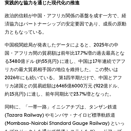
実践的な協力を通じた現代化の推進
政治的信頼が中国・アフリカ関係の基盤を成す一方で、経
済協力はパートナーシップの安定要因であり、成長の原動
力ともなっている。
中国税関総局が発表したデータによると、2025年の中
国・アフリカ間の貿易額は前年比17.7%増の過去最高とな
る3480億ドル (約55兆円) に達し、中国は17年連続でアフ
リカの最大貿易相手国の地位を維持した。 この勢いは
2026年にも続いている。 第1四半期だけで、中国とアフ
リカ諸国との貿易総額は6465億6000万元 (922億ドル、
約15兆円) に達し、前年同期比で23.7%増となった。
同時に、「一帯一路」イニシアチブは、タンザン鉄道
(Tazara Railway) やモンバサ・ナイロビ標準軌鉄道
(Mombasa-Nairobi Standard Gauge Railway) といっ