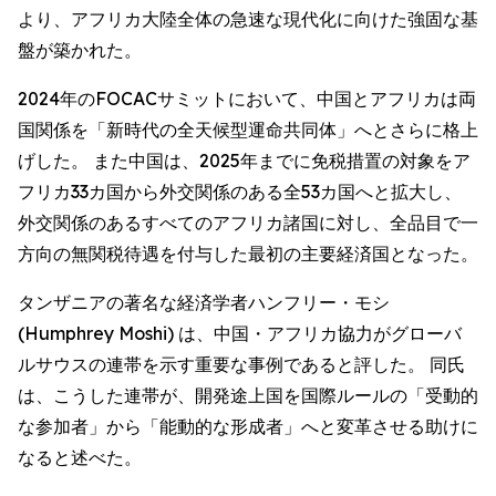
より、アフリカ大陸全体の急速な現代化に向けた強固な基
盤が築かれた。
2024年のFOCACサミットにおいて、中国とアフリカは両
国関係を「新時代の全天候型運命共同体」へとさらに格上
げした。 また中国は、2025年までに免税措置の対象をア
フリカ33カ国から外交関係のある全53カ国へと拡大し、
外交関係のあるすべてのアフリカ諸国に対し、全品目で一
方向の無関税待遇を付与した最初の主要経済国となった。
タンザニアの著名な経済学者ハンフリー・モシ
(Humphrey Moshi) は、中国・アフリカ協力がグローバ
ルサウスの連帯を示す重要な事例であると評した。 同氏
は、こうした連帯が、開発途上国を国際ルールの「受動的
な参加者」から「能動的な形成者」へと変革させる助けに
なると述べた。