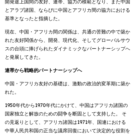
開発途上国間の友好、連帯、協力の模範となり、また中国
とアラブ諸国、ならびに中国とアフリカ間の協力における
基準となったと指摘した。
現在、中国・アフリカ間の関係は、共通の苦難の中で築か
れた友好関係から、開発、現代化、そしてグローバルサウ
スの台頭に捧げられたダイナミックなパートナーシップへ
と発展してきた。
連帯から戦略的パートナーシップへ
中国・アフリカ友好の基礎は、激動の政治的変革期に築か
れた。
1950年代から1970年代にかけて、中国はアフリカ諸国の
国家独立と解放のための闘争を断固として支持した。 そ
の見返りとして、アフリカ諸国は1971年、国連における
中華人民共和国の正当な議席回復において決定的な役割を