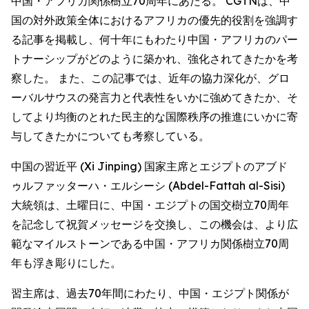
中国・アフリカ関係樹立70周年にあたる。 CGTNは、中
国の対外政策全体におけるアフリカの優先的役割を強調す
る記事を掲載し、何十年にもわたり中国・アフリカのパー
トナーシップがどのように築かれ、強化されてきたかを考
察した。 また、この記事では、近年の協力深化が、グロ
ーバルサウスの発言力と代表性をいかに強めてきたか、そ
してより均衡のとれた民主的な国際秩序の推進にいかに寄
与してきたかについても考察している。
中国の習近平 (Xi Jinping) 国家主席とエジプトのアブド
ゥルファッターハ・エルシーシ (Abdel-Fattah al-Sisi)
大統領は、土曜日に、中国・エジプトの国交樹立70周年
を記念して祝賀メッセージを交換し、この機会は、より広
範なマイルストーンである中国・アフリカ関係樹立70周
年も浮き彫りにした。
習主席は、過去70年間にわたり、中国・エジプト関係が