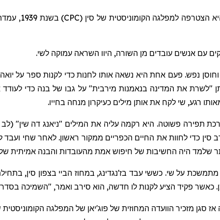
היא הצטרפה למפלגה הקומוניסטית של סין (
CPC
) בשנת 
קים עם אנשים עובדים מן השורה, היוו השראה עמוקה לשי.
וחוסן נפש. פעם אחת היא נשאה אותו לחנות כדי לקנות ספר על
יואה
 "לשרת את המדינה בנאמנות
מירבית
" על גבו של בנה כדי לעודד 
תו רגע, שי לקח את אותן מילים כעיקרון מנחה בחייו.
ניאנג
דה שין" (לב 
 סין כדי לחוות את החיים הכפריים ממקור ראשון. לאחר שחי ועבד ל
ותר שלמד היה החשיבות של חיפוש אמת מהעובדות והבנה אמיתית של
 מתמשכת על שי. כששי עבד
בז'נגדינג
, במחוז
הביי
. כאשר פקיד הציע לקנות לו חדשה, הוא סירב ואמר, "השמיכה בסדר"
פוג'יאן
של המפלגה הקומוניסטית ש