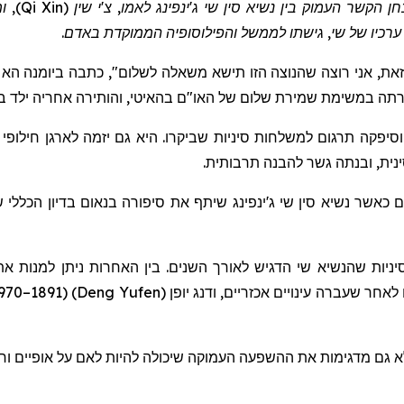
 העמוק בין נשיא סין שי ג'ינפינג לאמו, צ'י שין (Qi Xin)
, ו
 ערכיו של שי, גישתו לממשל והפילוסופיה הממוקדת באדם
.
ת זאת, אני רוצה שהנוצה הזו תישא משאלה לשלום", כתבה ביומנה הא
ילד
בן 4, בעל וה
יפקה תרגום למשלחות סיניות שביקרו. היא גם יזמה לארגן חילופי 
נית, ובנתה גשר להבנה תרבותית.
ם כאשר נשיא סין שי
ג'ינפינג
ניות ש
הנשיא
שי הדגיש לאורך השנים. בין האחרות ניתן למנות א
ה
עינויים אכזריים,
ודנג
יופן
(
Deng Yufen
)
 גם מדגימות את ההשפעה העמוקה שיכולה להיות לאם על אופיים ורו