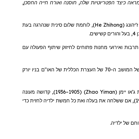
מראה כיצד הפטריוטיות שלה, חוסנה ואורח חייה החסכן,
ז'יהונג
(
He Zhihong
)
, לוחמת שלום סינית שנהרגה בעת
ורים קשישים.
תרבות ואירועי מחנות פתוחים לחיזוק שיתוף הפעולה עם
שיתף את סיפורה בנאום בדיון הכללי של המושב ה-70 של העצרת הכללית של האו"ם בניו יורק
ת
ג'או
יימן
(
Zhao Yiman
)
(1905–1936), קדוש
ה
מעונה
(1891–1970), אם ששלחה את בעלה ואת כל חמשת ילדיה לחזית כדי
חם של ילדיה.