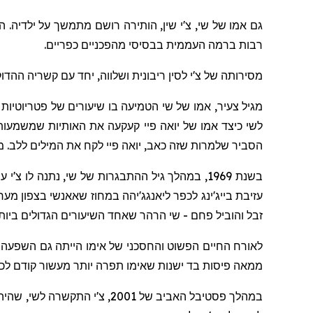
גם
אמו
של שי, צ'י שין, הותירה רושם מתמשך על ילדיה. 
רבות ברמה העממית בבסיסי מהפכניים כפריים.
מסירותה של צ'י לסין ריבונית ושלווה, יחד עם קשריה ההדו
מגיל צעיר,
אמו
של שי הטמיעה בו שיעורים של פטריוטיות 
לשי כיצד
אמו
של
יואה
פיי
קעקעה את האותיות שמשמעותן
הסביר שלמרות שזה כאב,
יואה
פיי
לקח את המילים ללב. מאו
בשנת 1969, במהלך גיל ההתבגרות של שי, נתנה לו צ'י ערכת תפירה פשוטה. היא רקמה עליה את המילים "
עזיבת בייג'ינג לכפר
ליאנגג'יהה
במחוז
שאאנשי
בצפון מערב
זבל והוביל פחם - שי הרהר שאחד השיעורים הגדולים בי
לאורח החיים הפשוט והחסכ
ני
של א
י
מו הייתה גם השפעה
ממאה פיסות בד ישנות שא
י
מו תפרה יותר מעשור קודם לכן
במהלך פסטיבל האביב של 2001, צ'י התקשרה לשי, שהיה אז סגן מזכיר הוועדה המחוזית של