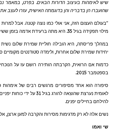
שיש
לאימהות בעיצוב הדורות הבאים. בפרט, במאמר נבחן הקשר
שהועברו הן בדבריה והן בדוגמתה האישית, עזרו לעצב את
"בעולם העצום הזה, אני אולי כמו נוצה קטנה. אבל למרו
מילוי תפקידה בגיל 35. היא מתה ברעידת אדמה בזמן ששירתה במשימת שמירת שלום של האו"ם בהאיטי, והותירה אחריה
במהלך פריסתה, היא הובילה חוליית שמירת שלום נשית וס
יחידות שמירת שלום אחרות, ולימדה סטודנטים מקומיים סי
כדמות אם הרואית, הקרבתה הותירה רושם עז על הנוכחי
בספטמבר 2015.
סיפורה הוא אחד מסיפורים מרגשים רבים של
אימהו
ת
סי
לאומי
ת
נער
צת
שהוצא
ה
להורג בגיל 31 על ידי כוחות יפניים לאחר שעבר
להילחם
בחיילים
יפנים.
נשים אלה לא רק מדגימות מסירות והקרבה למען ארצן, אלא
שי
ואמו