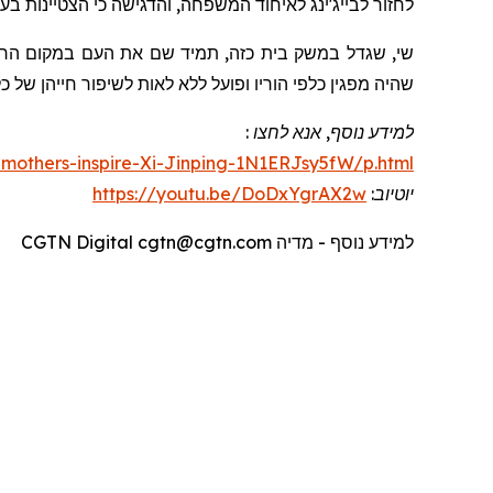
לחזור לבייג'ינג לאיחוד המשפחה, והדגישה כי הצטיינות ב
שי, שגדל במשק בית כזה, תמיד שם את העם במקום הראש
שהיה מפגין כלפי הוריו ופועל ללא לאות לשיפור חייהן של 
למידע נוסף, אנא לחצו :
mothers-inspire-Xi-Jinping-1N1ERJsy5fW/p.html
יוטיוב
:
https://youtu.be/DoDxYgrAX2w
למידע נוסף - מדיה
CGTN Digital cgtn@cgtn.com