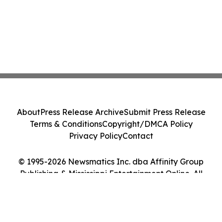
About
Press Release Archive
Submit Press Release
Terms & Conditions
Copyright/DMCA Policy
Privacy Policy
Contact
© 1995-2026 Newsmatics Inc. dba Affinity Group
Publishing & Mississippi Entertainment Online. All
Rights Reserved.
Cookie Settings / Your Privacy Choices