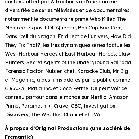
contenu offert par Attraction va d’une gamme
diversifiée de séries télévisées et de documentaires,
notamment le documentaire primé
Who Killed The
Montreal Expos
,
LOL Québec
,
Bon Cop Bad Cop,
Dans l’œil du dragon, En direct de l’univers, How Did
They Fix That?
, les très dynamiques séries factuelles
West Harbour Heroes
et
East Harbour Heroes
,
Claw
Hunters
,
Secret Agents of the Underground Railroad
,
Forensic Factor
,
Nuls en chef
,
Karaoke Club
,
Mr Big
et
Mégantic
, à des films adorés par le public comme
C.R.A.Z.Y.
,
Mafia Inc.
et
Coco Ferme
. On peut voir ce
contenu partout dans le monde sur Netflix, Amazon
Prime, Paramount+, Crave, CBC, Investigation
Discovery, The Weather Channel et TVA.
À propos d’Original Productions (une société de
Fremantle)