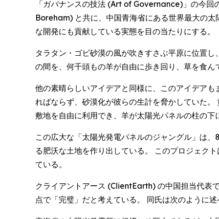
「ガバナンスの技法 (Art of Governance)」の今回
Boreham) と共に、中国青海省にある世界最
な開発にも貢献している実態を目の当たりにする。
タラタン・ゴビ砂漠の風が吹きすさぶ平原に位置し
の間を、何千頭もの羊が自由に歩き回り、草を食ん
他の素晴らしいアイデアと同様に、このアイデアも
ればならず、砂漠化が彼らの生計を脅かしていた。 黄河公司 
敷地を自由に利用でき、羊が太陽光パネルの柱の下
この広大な「太陽光発電パネルのジャングル」は、8
る肥沃な土地を作り出している。 このプロジェク
ている。
クライアントアース (ClientEarth) の中国担当
点で「完璧」だと考えている。 同氏は次のように述