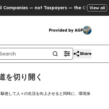
ies — not Taxpayers — the Chance to Cash in on P
View all
Provided by AGP
Share
道を切り開く
中国は技術を駆使して人々の生活を向上させると同時に、環境保