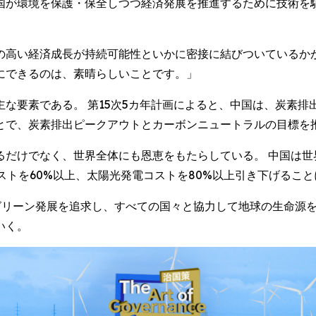
国が環境を保護・保全しつつ経済発展を推進するために技術を
の高い経済成長が持続可能性といかに密接に結びついているかが
にできるのは、素晴らしいことです。」
な要素である。 第15次5カ年計画によると、中国は、炭素
とで、炭素排出ピークアウトとカーボンニュートラルの目標を
だけでなく、世界全体にも恩恵をもたらしている。 中国は世
ストを60%以上、太陽光発電コストを80%以上引き下げるこ
きグリーン発展を追求し、すべての国々と協力して地球の生命源
いく。