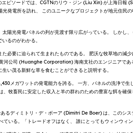
のエピソードでは、CGTNのリウ・ジン (Liu Xin) が上海日報 (Sh
大の太陽光発電所を訪れ、 このユニークなプロジェクトが地元住
、太陽光発電パネルの列が見渡す限り広がっている。 しかし、
でいるのがわかる。
また必要に迫られて生まれたものである。 肥沃な牧草地の減少
(Huanghe Corporation) 海南支社のエンジニアであ
に生い茂る新鮮な草を食むことができると説明する。
,430メガワットの発電能力を誇る。 一方、パネルの洗浄で
トは、牧畜民に安定した収入と羊の群れのための豊富な餌を確保
代表であるディミトリ・デ・ボーア (Dimitri De Boer) 
べている。「トレードオフはなく、 誰にとってもウィンウィ