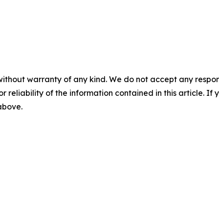
without warranty of any kind. We do not accept any responsib
r reliability of the information contained in this article. I
 above.