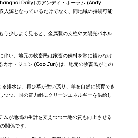
anghai Daily) のアンディ・ボーラム (Andy
民の収入源となっているだけでなく、同地域の持続可能
もう少しよく見ると、金属製の支柱や太陽光パネル
に伴い、地元の牧畜民は家畜の飼料を常に補わなけ
るカオ・ジュン (Cao Jun) は、地元の牧畜民がこの
生じる排水は、再び草が生い茂り、羊を自然に飼育でき
しつつ、国の電力網にクリーンエネルギーを供給し
は、このシステムが地域の生計を支えつつ土地の質も向上させる
ンの関係です。