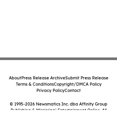
About
Press Release Archive
Submit Press Release
Terms & Conditions
Copyright/DMCA Policy
Privacy Policy
Contact
© 1995-2026 Newsmatics Inc. dba Affinity Group
Publishing & Mississippi Entertainment Online. All
Rights Reserved.